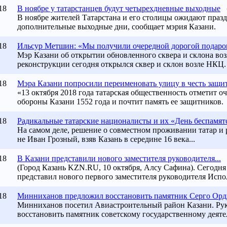
18
В ноябре у татарстанцев будут четырехдневные выходные
В ноябре жителей Татарстана и его столицы ожидают празд
дополнительные выходные дни, сообщает мэрия Казани.
18
Ильсур Метшин: «Мы получили очередной дорогой подарок
Мэр
Казани
об открытии обновленного сквера и склона во
реконструкции сегодня открылся сквер и склон возле НКЦ.
18
Мэра Казани попросили переименовать улицу в честь защит
«13 октября 2018 года татарская общественность отметит 
обороны Казани 1552 года и почтит память ее защитников.
18
Радикальные татарские националисты и их «День беспамят
На самом деле, решение о совместном проживании татар и 
не Иван Грозный, взяв
Казань
в середине 16 века...
18
В Казани представили нового заместителя руководителя...
(Город Казань KZN.RU, 10 октября, Алсу Сафина). Сегод
представил нового первого заместителя руководителя Испо
18
Минниханов предложил восстановить памятник Серго Ор
Минниханов посетил Авиастроительный район Казани. Ру
восстановить памятник советскому государственному деятел