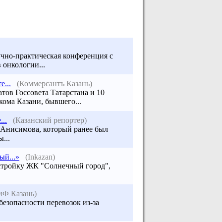
учно-практическая конференция с
онкологии...
...
(Коммерсантъ Казань)
атов Госсовета Татарстана и 10
ома Казани, бывшего...
..
(Казанский репортер)
 Анисимова, который ранее был
...
й...»
(Inkazan)
астройку ЖК "Солнечный город",
иФ Казань)
 безопасности перевозок из-за