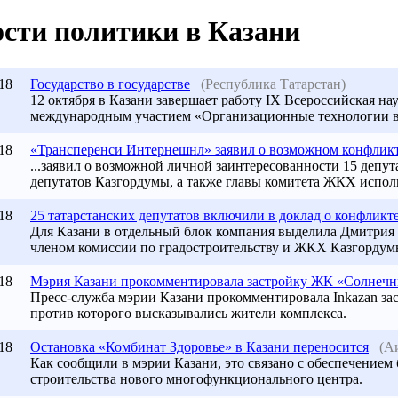
сти политики в Казани
18
Государство в государстве
(Республика Татарстан)
12 октября в
Казани
завершает работу IX Всероссийская на
международным участием «Организационные технологии в 
18
«Трансперенси Интернешнл» заявил о возможном конфликте
...заявил о возможной личной заинтересованности 15 депут
депутатов Казгордумы, а также главы комитета ЖКХ исполк
18
25 татарстанских депутатов включили в доклад о конфликте.
Для Казани в отдельный блок компания выделила Дмитрия
членом комиссии по градостроительству и ЖКХ Казгордумы
18
Мэрия Казани прокомментировала застройку ЖК «Солнечны
Пресс-служба мэрии Казани прокомментировала Inkazan з
против которого высказывались жители комплекса.
18
Остановка «Комбинат Здоровье» в
Казани
переносится
(А
Как сообщили в мэрии
Казани
, это связано с обеспечением
строительства нового многофункционального центра.