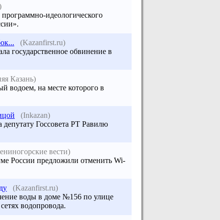
)
м программно-идеологического
сии».
к...
(Kazanfirst.ru)
ла государственное обвинение в
яя Казань)
й водоем, на месте которого в
ицой
(Inkazan)
а депутату Госсовета РТ Равилю
ениногорские вести)
Думе России предложили отменить Wi-
ду
(Kazanfirst.ru)
чение воды в доме №156 по улице
 сетях водопровода.