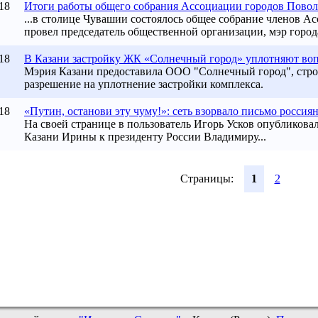
18
Итоги работы общего собрания Ассоциации городов Поволж
...в столице Чувашии состоялось общее собрание членов А
провел председатель общественной организации, мэр горо
18
В Казани застройку ЖК «Солнечный город» уплотняют вопр
Мэрия Казани предоставила ООО "Солнечный город", ст
разрешение на уплотнение застройки комплекса.
18
«Путин, останови эту чуму!»: сеть взорвало письмо россиян
На своей странице в пользователь Игорь Усков опубликов
Казани Ирины к президенту России Владимиру...
Страницы:
1
2