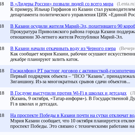
18
В «Лидеры России» позвали людей со всего мира
(Lenta.ru
К примеру, Ильнар Гирфанов из Казани стал руководителе
департамента политического управления ЦИК «Единой Рос
18
В
Казани
осудили жителя Марий-Эл, похитившего 90 коробо
Прокуратура Приволжского района города
Казани
поддержа
отношении 30-летнего жителя Республики Марий-Эл.
18
В Казани начали откачивать воду из Черного озера
(Вечерн
Как сообщает мэрия Казани, рабочие осушают искусственны
декабре планируют залить каток.
18
Госжилфонд РТ расторг договор с активисткой-госипотечн
Первый подрядчик объекта – "ПСО "
Казань
", принадлежал
Зиганшину. Из-за многократных срывов сдачи объектов...
18
В Госдуме выступили против Wi-Fi в школах и детсадах
(Л
(Казань, 9 октября, «Татар-информ»). В Государственной 
Fi в школах и детсадах.
18
На проспекте Победы в Казани почти на сутки отключат во
Мэрия Казани сообщает, что 10 октября планируется отклю
проспект Победы. Это связано с техническими работами на