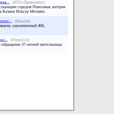
ья...
(НТА-Приволжье)
ссоциации городов Поволжья, которое
да Казани Ильсур Метшин.
еки...
(Inkazan)
роящему одноименный ЖК,
ки...
(From-UA)
ал обращение 37-летней жительницы