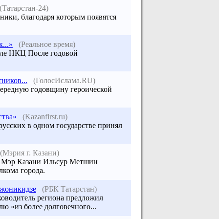
(Татарстан-24)
ники, благодаря которым появятся
...»
(Реальное время)
зле НКЦ После годовой
ников...
(ГолосИслама.RU)
очередную годовщину героической
ства»
(Kazanfirst.ru)
русских в одном государстве принял
(Мэрия г. Казани)
ня Мэр Казани Ильсур Метшин
лкома города.
джоникидзе
(РБК Татарстан)
ководитель региона предложил
ю «из более долговечного...