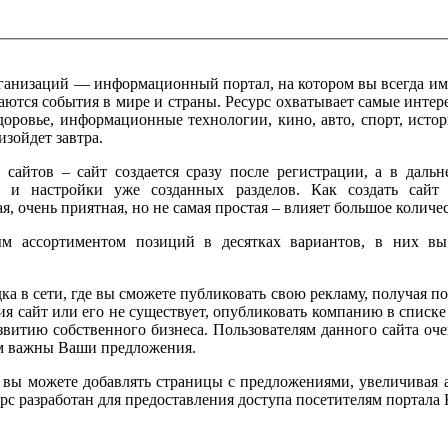
ганизаций — информационный портал, на котором вы всегда им
аются события в мире и страны. Ресурс охватывает самые инте
здоровье, информационные технологии, кино, авто, спорт, исто
изойдет завтра.
сайтов – сайт создается сразу после регистрации, а в даль
ю и настройки уже созданных разделов. Как создать сайт 
 очень приятная, но не самая простая – влияет большое количе
м ассортиментом позиций в десятках вариантов, в них вы
 в сети, где вы сможете публиковать свою рекламу, получая п
я сайт или его не существует, опубликовать компанию в списк
звитию собственного бизнеса. Пользователям данного сайта оче
ым важны Ваши предложения.
 вы можете добавлять страницы с предложениями, увеличивая 
рс разработан для предоставления доступа посетителям портала 