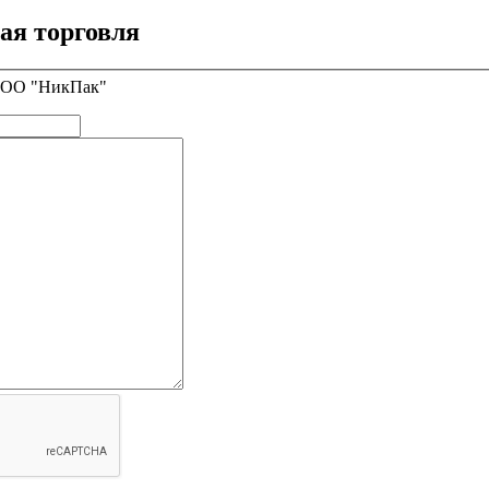
ая торговля
 ООО "НикПак"