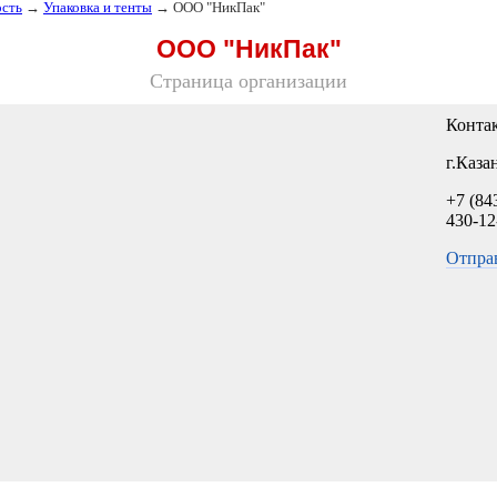
сть
→
Упаковка и тенты
→ ООО "НикПак"
ООО "НикПак"
Страница организации
Конта
г.Каза
+7 (84
430-12
Отпра