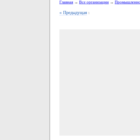
Главная
→
Все организации
→
Промышленно
«
Предыдущая
1